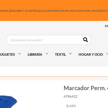
IMA $350.000 Y 15 ARTÍCULOS |
LOS PRECIOS NO INCLUYEN IVA
|
ENVÍOS A T
M
JUGUETES
LIBRERÍA
TEXTIL
HOGAR Y OCIO
Marcador Perm. 4
6TR6422
$ 499