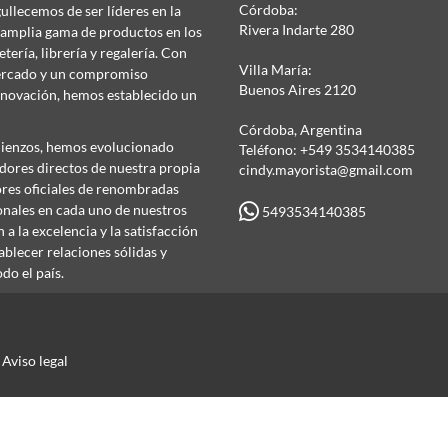
Córdoba:
llecemos de ser líderes en la
Rivera Indarte 280
 amplia gama de productos en los
ería, librería y regalería. Con
Villa María:
mercado y un compromiso
Buenos Aires 2120
innovación, hemos establecido un
.
Córdoba, Argentina
ienzos, hemos evolucionado
Teléfono: +549 3534140385
dores directos de nuestra propia
cindy.mayorista@gmail.com
ores oficiales de renombradas
onales en cada uno de nuestros
5493534140385
a la excelencia y la satisfacción
tablecer relaciones sólidas y
do el país.
Aviso legal