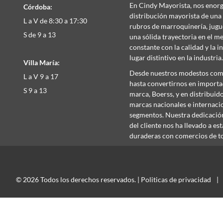
En Cindy Mayorista, nos enorgu
Córdoba:
distribución mayorista de una
L a V de 8:30 a 17:30
rubros de marroquinería, juguet
S de 9 a 13
una sólida trayectoria en el 
constante con la calidad y la 
lugar distintivo en la industria
Villa María:
Desde nuestros modestos com
L a V 9 a 17
hasta convertirnos en importa
S 9 a 13
marca, Boerss, y en distribuid
marcas nacionales e internaci
segmentos. Nuestra dedicación 
del cliente nos ha llevado a es
duraderas con comercios de to
© 2026 Todos los derechos reservados. |
Politicas de privacidad
|