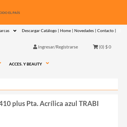
ODO EL PAÍS
arcas
Descargar Catálogo
|
Home
|
Novedades
|
Contacto
|
Ingresar/Registrarse
(
0
)
$ 0
ACCES. Y BEAUTY
10 plus Pta. Acrílica azul TRABI