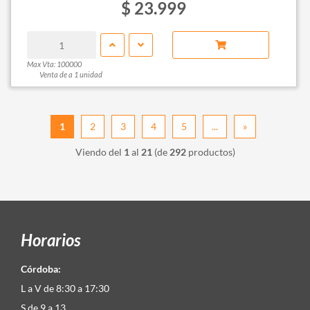
$ 23.999
Max Vta: 100000
Venta de a 1 unidad
1
2
3
4
5
...
»
Viendo del
1
al
21
(de
292
productos)
Horarios
Córdoba:
L a V de 8:30 a 17:30
S de 9 a 13