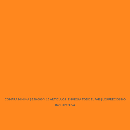
COMPRA MÍNIMA $350.000 Y 15 ARTÍCULOS | ENVIOS A TODO EL PAÍS | LOS PRECIOS NO
INCLUYEN IVA