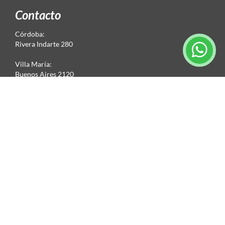
Contacto
Córdoba:
Rivera Indarte 280
Villa María:
Buenos Aires 2120
Córdoba, Argentina
Teléfono: +549 3534140385
cindy.mayorista@gmail.com
5493534140385
Seguinos en las redes
Suscripción al newsletter
© 2026 Todos los derechos reservados. |