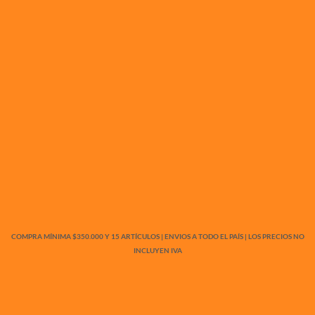
COMPRA MÍNIMA $350.000 Y 15 ARTÍCULOS | ENVIOS A TODO EL PAÍS | LOS PRECIOS NO
INCLUYEN IVA