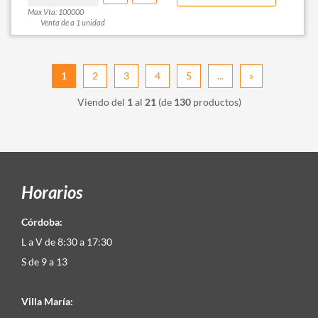
Max Vta: 100000
Venta de a 1 unidad
1
2
3
4
5
...
»
Viendo del
1
al
21
(de
130
productos)
Horarios
Córdoba:
L a V de 8:30 a 17:30
S de 9 a 13
Villa María: