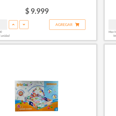
$ 9.999
AGREGAR
00
Max V
1 unidad
Ve