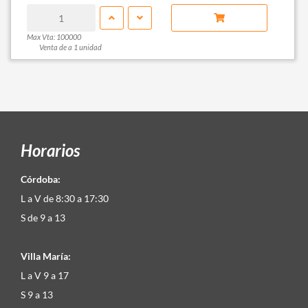
Max Vta: 100000
Venta de a 1 unidad
Horarios
Córdoba:
L a V de 8:30 a 17:30
S de 9 a 13
Villa María:
L a V 9 a 17
S 9 a 13