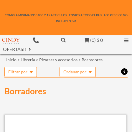
COMPRA MÍNIMA $350.000 Y 15 ARTÍCULOS | ENVIOS A TODO EL PAÍS | LOS PRECIOS NO
INCLUYEN IVA
(
0
)
$ 0
OFERTAS!!
Inicio
>
Librería
>
Pizarras y accesorios
>
Borradores
Filtrar por:
Ordenar por:
Borradores