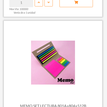
Max Vta: 100000
Venta de a 1 unidad
MEMO SET LECTURA 801A+804+512B