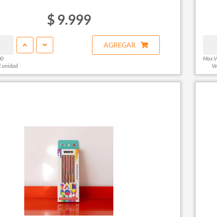
$ 9.999
AGREGAR
00
Max V
1 unidad
Ve