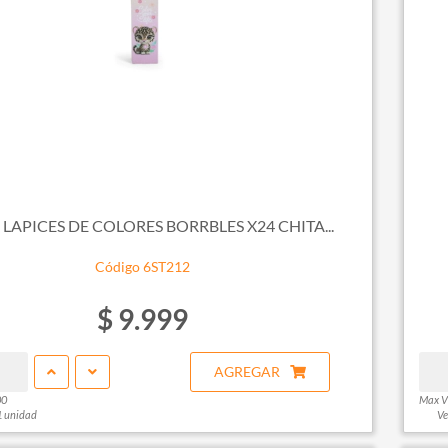
 LAPICES DE COLORES BORRBLES X24 CHITA...
Código 6ST212
$ 9.999
AGREGAR
00
Max V
1 unidad
Ve