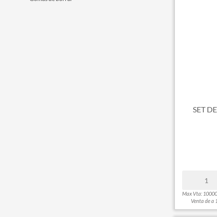
Correctores
Cartucheras
Adhesivos
Abrochadoras y perforadoras
Carpetas escolares
Tijeras y cortantes
Carpetas y biblioratos
Cintas adhesivas y portacintas
SET DE
Etiquetas y rotulos
Geometria
Insumos para impresion
Libretas y anotadores
Libros comerciales y talonarios
Mapas
Papeleria y goma eva
Max Vta: 1000
Venta de a 
Libros