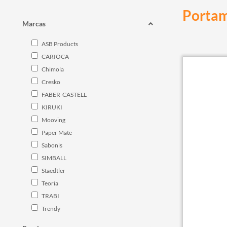
Portam
Marcas
ASB Products
CARIOCA
Chimola
Cresko
FABER-CASTELL
KIRUKI
Mooving
Paper Mate
Sabonis
SIMBALL
Staedtler
Teoria
TRABI
Trendy
Wero