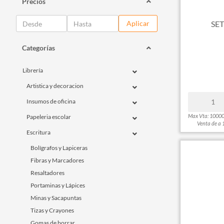
Precios
SET
Aplicar
Categorías
Librería
Artistica y decoracion
Insumos de oficina
Max Vta: 1000
Papeleria escolar
Venta de a 
Escritura
Bolígrafos y Lapiceras
Fibras y Marcadores
Resaltadores
Portaminas y Lápices
Minas y Sacapuntas
Tizas y Crayones
Gomas de borrar