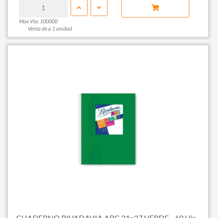
Max Vta: 100000
Venta de a 1 unidad
CUADERNO RIVADAVIA ABC 21x27 VERDE - 60 Hjs...