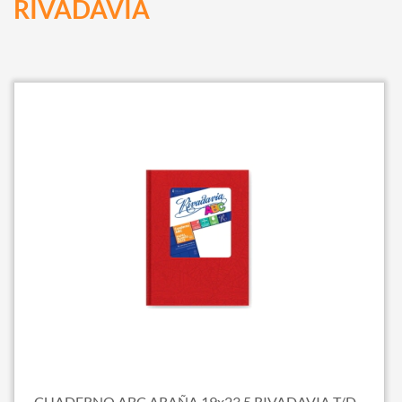
RIVADAVIA
CUADERNO ABC ARAÑA 19x23,5 RIVADAVIA T/D...