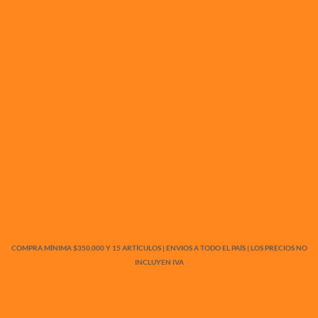
COMPRA MÍNIMA $350.000 Y 15 ARTÍCULOS | ENVIOS A TODO EL PAÍS | LOS PRECIOS NO
INCLUYEN IVA