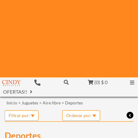
(
0
)
$ 0
OFERTAS!!
Inicio
>
Juguetes
>
Aire libre
>
Deportes
Filtrar por:
Ordenar por:
Deportes