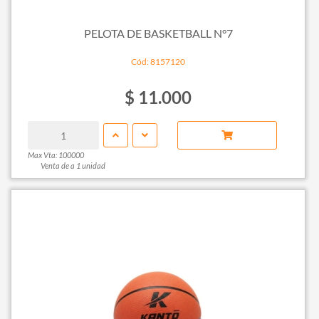
PELOTA DE BASKETBALL N°7
Cód: 8157120
$ 11.000
Max Vta: 100000
Venta de a 1 unidad