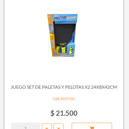
JUEGO SET DE PALETAS Y PELOTAS X2 24X8X42CM
Cód: 8157152
$ 21.500