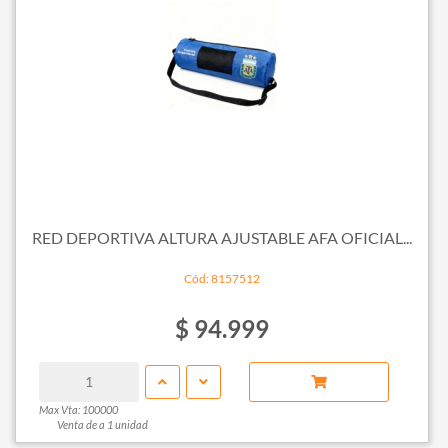
RED DEPORTIVA ALTURA AJUSTABLE AFA OFICIAL...
Cód: 8157512
$ 94.999
Max Vta: 100000
Venta de a 1 unidad