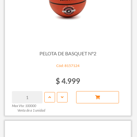
PELOTA DE BASQUET N°2
Cód: 8157124
$ 4.999
Max Vta: 100000
Venta de a 1 unidad