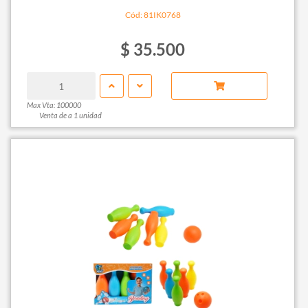
Cód: 81IK0768
$ 35.500
Max Vta: 100000
Venta de a 1 unidad