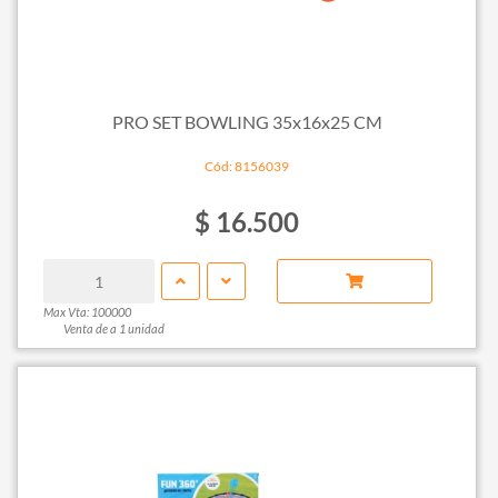
PRO SET BOWLING 35x16x25 CM
Cód: 8156039
$ 16.500
Max Vta: 100000
Venta de a 1 unidad