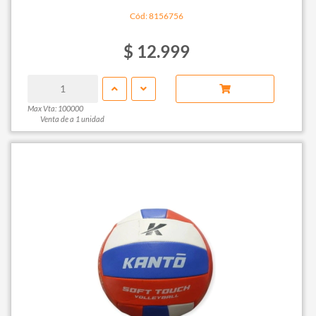
Cód: 8156756
$ 12.999
Max Vta: 100000
Venta de a 1 unidad