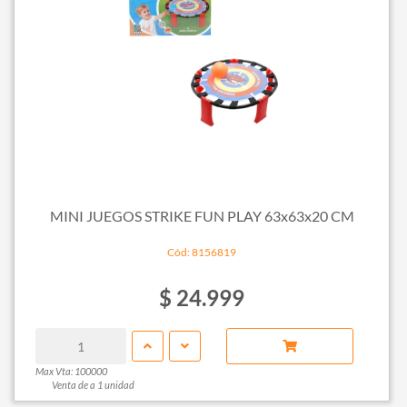
MINI JUEGOS STRIKE FUN PLAY 63x63x20 CM
Cód: 8156819
$ 24.999
Max Vta: 100000
Venta de a 1 unidad