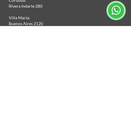
Córdoba:
Rivera Indarte 280
Villa María:
Buenos Aires 2120
Córdoba, Argentina
Teléfono: +549 3534140385
cindy.mayorista@gmail.com
5493534140385
Seguinos en las redes
Suscripción al newsletter
© 2026 Todos los derechos reservados. |
Politicas de privacidad
Aviso legal