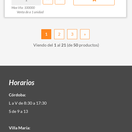
Max Vta: 100000
Venta de a 1 unidad
1
2
3
»
Viendo del
1
al
21
(de
50
productos)
Horarios
Córdoba:
L a V de 8:30 a 17:30
S de 9 a 13
Villa María: