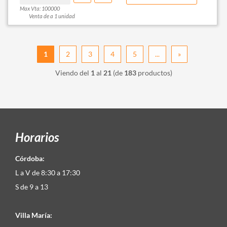
Max Vta: 100000
Venta de a 1 unidad
1
2
3
4
5
...
»
Viendo del
1
al
21
(de
183
productos)
Horarios
Córdoba:
L a V de 8:30 a 17:30
S de 9 a 13
Villa María: