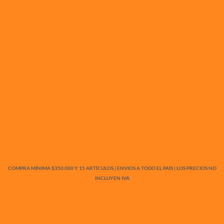
COMPRA MÍNIMA $350.000 Y 15 ARTÍCULOS | ENVIOS A TODO EL PAÍS | LOS PRECIOS NO
INCLUYEN IVA