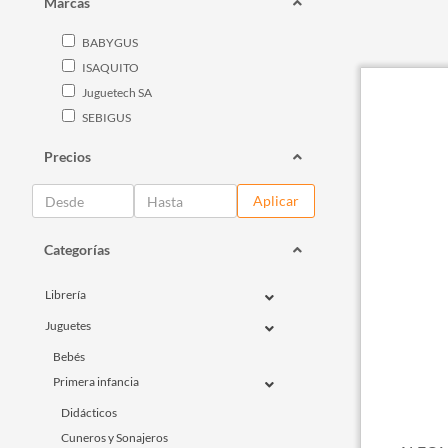
Marcas
BABYGUS
ISAQUITO
Juguetech SA
SEBIGUS
Precios
Aplicar
Categorías
Librería
Juguetes
Bebés
Primera infancia
Didácticos
Cuneros y Sonajeros