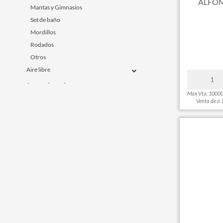
ALFOM
Mantas y Gimnasios
Set de baño
Mordillos
Rodados
Otros
Aire libre
Armas y lanzadores
Max Vta: 1000
Fidget Toys
Venta de a 
Figuras de Acción y Muñecos
Juegos de Mesa y Salón
Jugando a Ser Grande
Muñecas y Bebotes
Peluches
Pistas y Vehiculos
Varios
Marroquinería