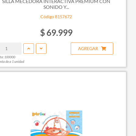
SILLA MECEDORA INTERACTIVA PREMIUM CON
SONIDO Y...
Código 8157672
$ 69.999
AGREGAR
ta: 100000
nta de a 1 unidad