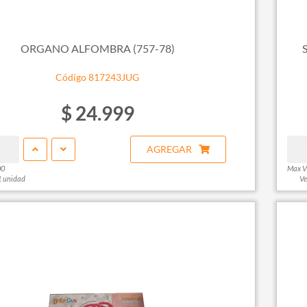
ORGANO ALFOMBRA (757-78)
Código 817243JUG
$ 24.999
AGREGAR
00
Max V
1 unidad
Ve