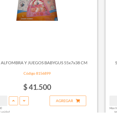
E ALFOMBRA Y JUEGOS BABYGUS 55x7x38 CM
Código 8156899
$ 41.500
AGREGAR
00
Max V
1 unidad
Ve