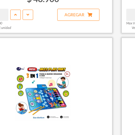
AGREGAR
00
Max V
1 unidad
Ve