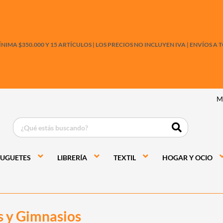
IMA $350.000 Y 15 ARTÍCULOS |
LOS PRECIOS NO INCLUYEN IVA
|
ENVÍOS A T
M
JUGUETES
LIBRERÍA
TEXTIL
HOGAR Y OCIO
 y Gimnasios