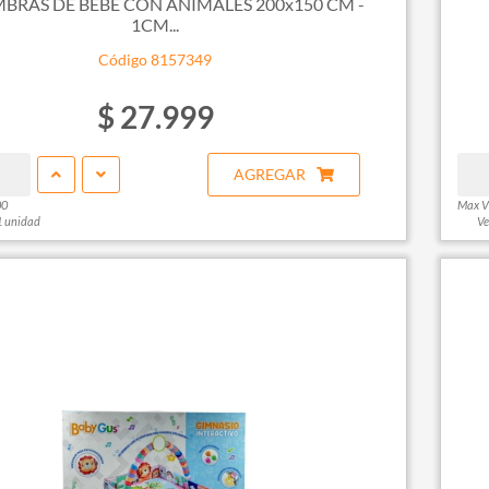
BRAS DE BEBE CON ANIMALES 200x150 CM -
1CM...
Código 8157349
$ 27.999
AGREGAR
00
Max V
1 unidad
Ve