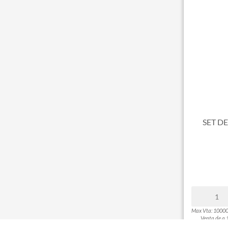
SET D
Max Vta: 1000
Venta de a 