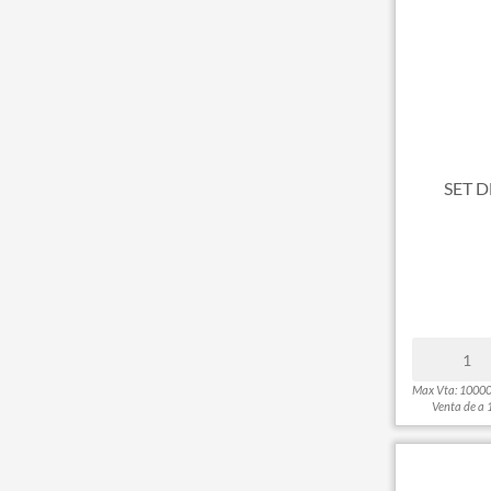
Viajes
Textil
Hogar y tiempo libre
Accesorios y Beauty
SET 
Max Vta: 1000
Venta de a 