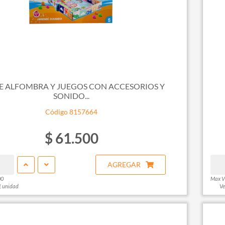
DE ALFOMBRA Y JUEGOS CON ACCESORIOS Y
SONIDO...
Código 8157664
$ 61.500
AGREGAR
00
Max V
1 unidad
Ve