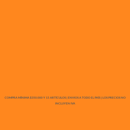
COMPRA MÍNIMA $350.000 Y 15 ARTÍCULOS | ENVIOS A TODO EL PAÍS | LOS PRECIOS NO
INCLUYEN IVA