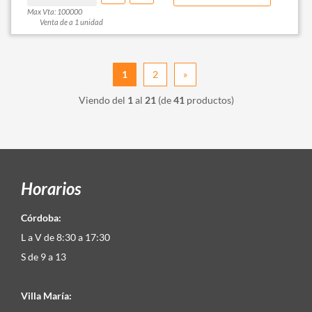
Max Vta: 100000
Venta de a 1 unidad
1
2
»
Viendo del
1
al
21
(de
41
productos)
Horarios
Córdoba:
L a V de 8:30 a 17:30
S de 9 a 13
Villa María: