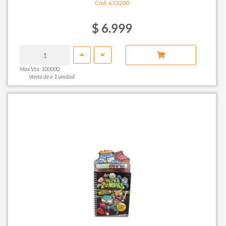
Cód: 633200
$ 6.999
Max Vta: 100000
Venta de a 1 unidad