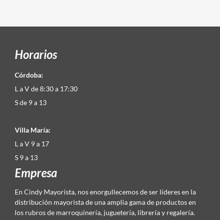
Horarios
Córdoba:
L a V de 8:30 a 17:30
S de 9 a 13
Villa María:
L a V 9 a 17
S 9 a 13
Empresa
En Cindy Mayorista, nos enorgullecemos de ser líderes en la
distribución mayorista de una amplia gama de productos en
los rubros de marroquinería, juguetería, librería y regalería.