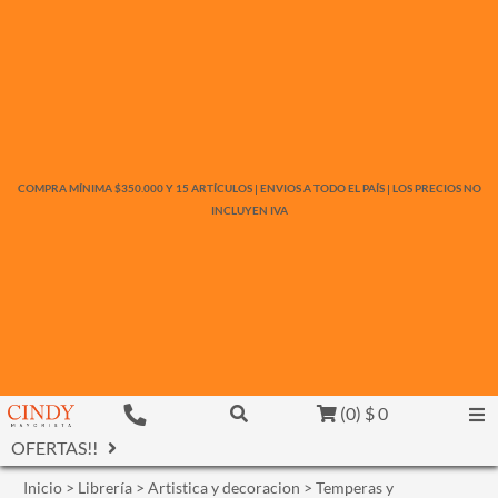
COMPRA MÍNIMA $350.000 Y 15 ARTÍCULOS | ENVIOS A TODO EL PAÍS | LOS PRECIOS NO
INCLUYEN IVA
(
0
)
$ 0
OFERTAS!!
Inicio
>
Librería
>
Artistica y decoracion
>
Temperas y