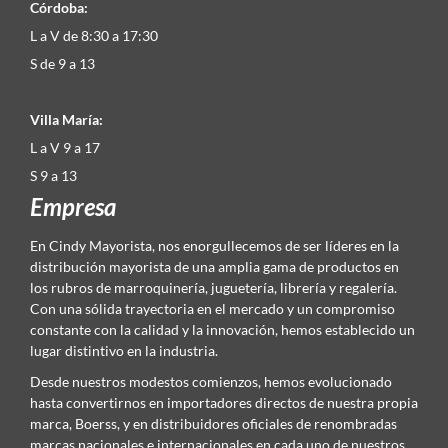
Córdoba:
L a V de 8:30 a 17:30
S de 9 a 13
Villa María:
L a V 9 a 17
S 9 a 13
Empresa
En Cindy Mayorista, nos enorgullecemos de ser líderes en la
distribución mayorista de una amplia gama de productos en
los rubros de marroquinería, juguetería, librería y regalería.
Con una sólida trayectoria en el mercado y un compromiso
constante con la calidad y la innovación, hemos establecido un
lugar distintivo en la industria.
Desde nuestros modestos comienzos, hemos evolucionado
hasta convertirnos en importadores directos de nuestra propia
marca, Boerss, y en distribuidores oficiales de renombradas
marcas nacionales e internacionales en cada uno de nuestros