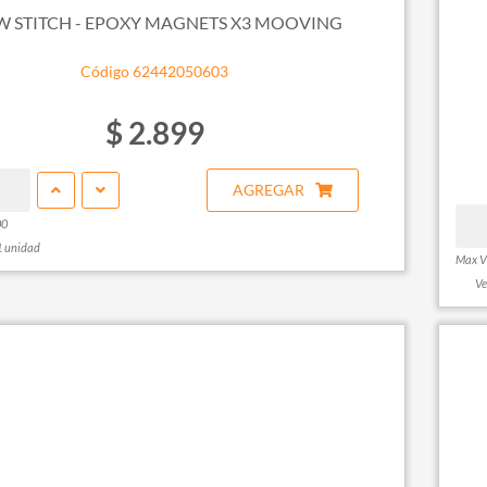
 STITCH - EPOXY MAGNETS X3 MOOVING
Código 62442050603
$ 2.899
AGREGAR
00
1 unidad
Max V
Ve