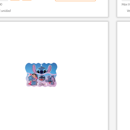
00
Max V
1 unidad
Ve