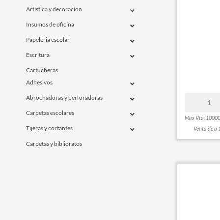
Artistica y decoracion
Insumos de oficina
Papeleria escolar
Escritura
Cartucheras
Adhesivos
Abrochadoras y perforadoras
Carpetas escolares
Max Vta: 1000
Tijeras y cortantes
Venta de a 
Carpetas y biblioratos
Cintas adhesivas y portacintas
Etiquetas y rotulos
Geometria
Insumos para impresion
Libretas y anotadores
Libros comerciales y talonarios