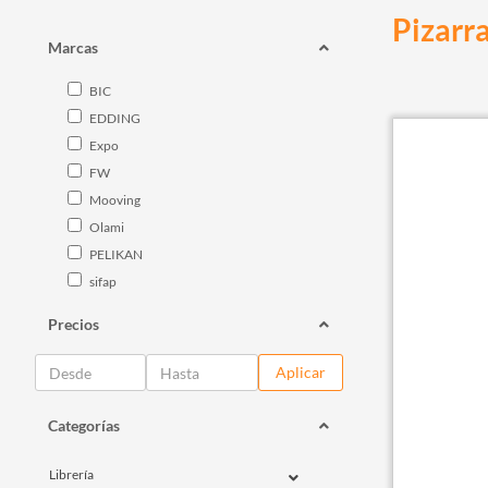
Pizarra
Marcas
BIC
EDDING
Expo
FW
Mooving
Olami
PELIKAN
sifap
Precios
Aplicar
Categorías
Librería