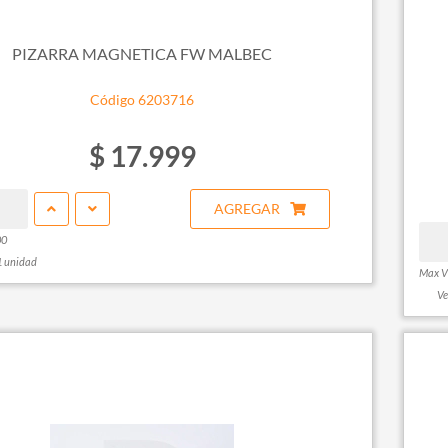
PIZARRA MAGNETICA FW MALBEC
Código 6203716
$ 17.999
AGREGAR
00
1 unidad
Max V
Ve