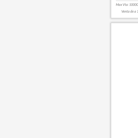
Viajes
Max Vta: 1000
Venta de a 
Textil
Hogar y tiempo libre
Accesorios y Beauty