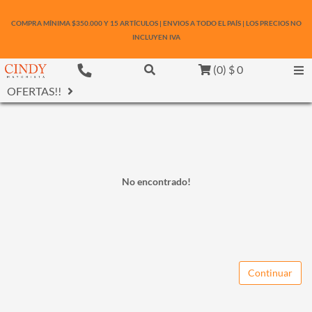
COMPRA MÍNIMA $350.000 Y 15 ARTÍCULOS | ENVIOS A TODO EL PAÍS | LOS PRECIOS NO
INCLUYEN IVA
(
0
)
$ 0
OFERTAS!!
No encontrado!
Continuar