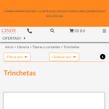
COMPRA MÍNIMA $350.000 Y 15 ARTÍCULOS | ENVIOS A TODO EL PAÍS | LOS PRECIOS NO
INCLUYEN IVA
(
0
)
$ 0
OFERTAS!!
Inicio
>
Librería
>
Tijeras y cortantes
>
Trinchetas
Filtrar por:
Ordenar por:
Trinchetas