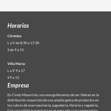
Horarios
Córdoba:
L a V de 8:30 a 17:30
S de 9 a 13
Villa María:
L a V 9 a 17
S 9 a 13
Empresa
En Cindy Mayorista, nos enorgullecemos de ser líderes en la
distribución mayorista de una amplia gama de productos en
los rubros de marroquinería, juguetería, librería y regalería.
Con una sólida trayectoria en el mercado y un compromiso