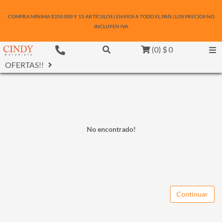
COMPRA MÍNIMA $350.000 Y 15 ARTÍCULOS | ENVIOS A TODO EL PAÍS | LOS PRECIOS NO
INCLUYEN IVA
(
0
)
$ 0
OFERTAS!!
No encontrado!
Continuar