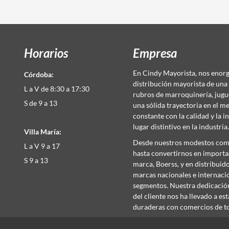
Horarios
Empresa
En Cindy Mayorista, nos enorgu
Córdoba:
distribución mayorista de una
L a V de 8:30 a 17:30
rubros de marroquinería, juguet
S de 9 a 13
una sólida trayectoria en el 
constante con la calidad y la 
lugar distintivo en la industria
Villa María:
Desde nuestros modestos com
L a V 9 a 17
hasta convertirnos en importa
S 9 a 13
marca, Boerss, y en distribuid
marcas nacionales e internaci
segmentos. Nuestra dedicación 
del cliente nos ha llevado a es
duraderas con comercios de to