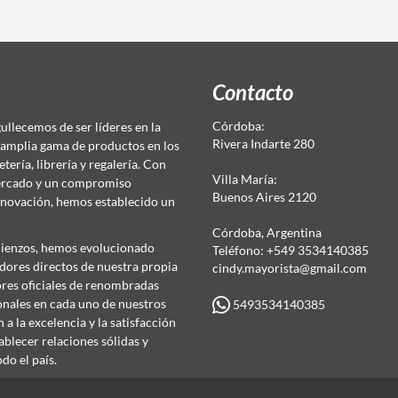
Contacto
Córdoba:
llecemos de ser líderes en la
Rivera Indarte 280
 amplia gama de productos en los
ería, librería y regalería. Con
Villa María:
mercado y un compromiso
Buenos Aires 2120
innovación, hemos establecido un
.
Córdoba, Argentina
ienzos, hemos evolucionado
Teléfono: +549 3534140385
dores directos de nuestra propia
cindy.mayorista@gmail.com
ores oficiales de renombradas
onales en cada uno de nuestros
5493534140385
a la excelencia y la satisfacción
tablecer relaciones sólidas y
do el país.