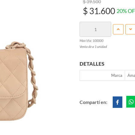
$ 39.500
$ 31.600
20% OF
Max Vta: 100000
Venta de a 1 unidad
DETALLES
Marca
Ama
Compartí en: