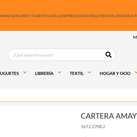
IMA $350.000 Y 15 ARTÍCULOS |
LOS PRECIOS NO INCLUYEN IVA
|
ENVÍOS A T
M
JUGUETES
LIBRERÍA
TEXTIL
HOGAR Y OCIO
CARTERA AMAY
167.C2708.2