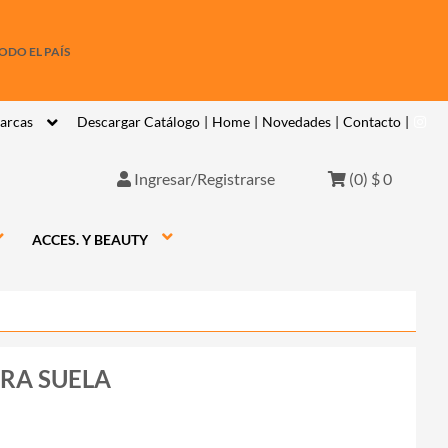
ODO EL PAÍS
arcas
Descargar Catálogo
|
Home
|
Novedades
|
Contacto
|
Ingresar/Registrarse
(
0
)
$ 0
ACCES. Y BEAUTY
RA SUELA