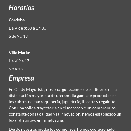
Horarios
Córdoba:
L a V de 8:30 a 17:30
S de 9 a 13
Villa María:
L a V 9 a 17
S 9 a 13
Empresa
En Cindy Mayorista, nos enorgullecemos de ser líderes en la
distribución mayorista de una amplia gama de productos en
los rubros de marroquinería, juguetería, librería y regalería.
Con una sólida trayectoria en el mercado y un compromiso
constante con la calidad y la innovación, hemos establecido un
lugar distintivo en la industria.
Desde nuestros modestos comienzos, hemos evolucionado